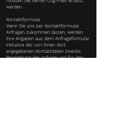
müssen die Server-Log-Files erfasst
werden.
Kontaktformular
Wenn Sie uns per Kontaktformular
Anfragen zukommen lassen, werden
Ihre Angaben aus dem Anfrageformular
inklusive der von Ihnen dort
angegebenen Kontaktdaten zwecks
Bearbeitung der Anfrage und für den
Fall von Anschlussfragen bei uns
gespeichert. Diese Daten geben wir
nicht ohne Ihre Einwilligung weiter.
Die Verarbeitung dieser Daten erfolgt
auf Grundlage von Art. 6 Abs. 1 lit. b
DSGVO, sofern Ihre Anfrage mit der
Erfüllung eines Vertrags
zusammenhängt oder zur
Durchführung vorvertraglicher
Maßnahmen erforderlich ist. In allen
übrigen Fällen beruht die Verarbeitung
auf unserem berechtigten Interesse an