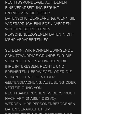
RECHTSGRUNDLAGE, AUF DENEN
EINE VERARBEITUNG BERUHT,
ENTNEHMEN SIE DIESER
DATENSCHUTZERKLÄRUNG. WENN SIE
WIDERSPRUCH EINLEGEN, WERDEN
WIR IHRE BETROFFENEN
PERSONENBEZOGENEN DATEN NICHT
MEHR VERARBEITEN, ES
SEI DENN, WIR KÖNNEN ZWINGENDE
SCHUTZWÜRDIGE GRÜNDE FÜR DIE
VERARBEITUNG NACHWEISEN, DIE
IHRE INTERESSEN, RECHTE UND
FREIHEITEN ÜBERWIEGEN ODER DIE
VERARBEITUNG DIENT DER
GELTENDMACHUNG, AUSÜBUNG ODER
VERTEIDIGUNG VON
RECHTSANSPRÜCHEN (WIDERSPRUCH
NACH ART. 21 ABS. 1 DSGVO).
WERDEN IHRE PERSONENBEZOGENEN
DATEN VERARBEITET, UM