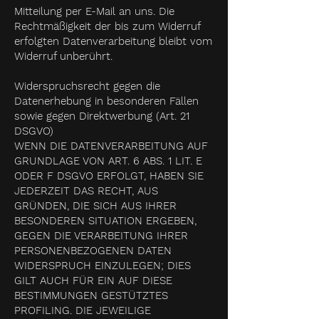
Mitteilung per E-Mail an uns. Die
Rechtmäßigkeit der bis zum Widerruf
erfolgten Datenverarbeitung bleibt vom
Widerruf unberührt.
Widerspruchsrecht gegen die
Datenerhebung in besonderen Fällen
sowie gegen Direktwerbung (Art. 21
DSGVO)
WENN DIE DATENVERARBEITUNG AUF
GRUNDLAGE VON ART. 6 ABS. 1 LIT. E
ODER F DSGVO ERFOLGT, HABEN SIE
JEDERZEIT DAS RECHT, AUS
GRÜNDEN, DIE SICH AUS IHRER
BESONDEREN SITUATION ERGEBEN,
GEGEN DIE VERARBEITUNG IHRER
PERSONENBEZOGENEN DATEN
WIDERSPRUCH EINZULEGEN; DIES
GILT AUCH FÜR EIN AUF DIESE
BESTIMMUNGEN GESTÜTZTES
PROFILING. DIE JEWEILIGE