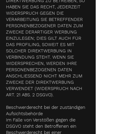
DIREKTWERBUNG ZU BETREIBEN, SO
HABEN SIE DAS RECHT, JEDERZEIT
WIDERSPRUCH GEGEN DIE
VERARBEITUNG SIE BETREFFENDER
PERSONENBEZOGENER DATEN ZUM
ZWECKE DERARTIGER WERBUNG
EINZULEGEN; DIES GILT AUCH FÜR
DAS PROFILING, SOWEIT ES MIT
SOLCHER DIREKTWERBUNG IN
VERBINDUNG STEHT. WENN SIE
WIDERSPRECHEN, WERDEN IHRE
PERSONENBEZOGENEN DATEN
ANSCHLIESSEND NICHT MEHR ZUM
ZWECKE DER DIREKTWERBUNG
VERWENDET (WIDERSPRUCH NACH
ART. 21 ABS. 2 DSGVO).
Beschwerderecht bei der zuständigen
Aufsichtsbehörde
Im Falle von Verstößen gegen die
DSGVO steht den Betroffenen ein
Beschwerderecht bei einer