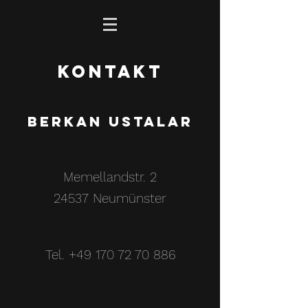
Kontakt
Berkan Ustalar
Memellandstr. 2
24537 Neumünster
Tel.
+49 170 72 70 886